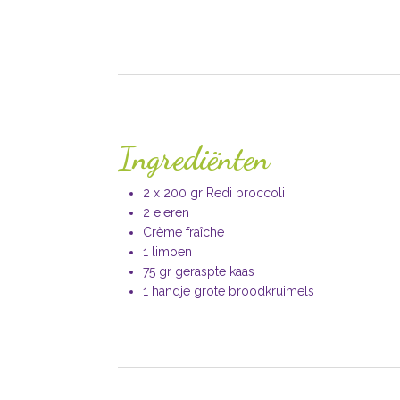
Ingrediënten
2 x 200 gr Redi broccoli
2 eieren
Crème fraîche
1 limoen
75 gr geraspte kaas
1 handje grote broodkruimels